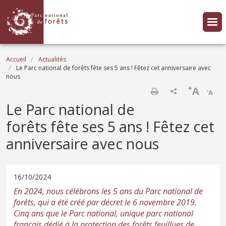
Aller au contenu principal
Fil d'Ariane
Accueil
Actualités
Le Parc national de forêts fête ses 5 ans ! Fêtez cet anniversaire avec
nous
+
A
-
A
Imprimer
Le Parc national de
forêts fête ses 5 ans ! Fêtez cet
anniversaire avec nous
16/10/2024
En 2024, nous célébrons les 5 ans du Parc national de
forêts, qui a été créé par décret le 6 novembre 2019.
Cinq ans que le Parc national, unique parc national
français dédié à la protection des forêts feuillues de