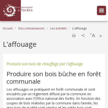
Aller au contenu principal
Fil d'Ariane
Accueil
Des connaissances
Les activités
L'affouage
+
A
-
A
Imprimer
L'affouage
Produire son bois de chauffage par l'affouage
Produire son bois bûche en forêt
communale
Les affouages se pratiquent en forêt communale et sont
encadrés par un règlement diffusé par la commune en
association avec l’Office national des forêts. En fonction des
coupes de bois réalisées par la commune dans l’année, les
gros bois de qualité sont vendus et les petits bois sont