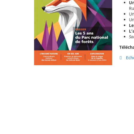
Un
Ru
U
Un
Le
L'
Sa
Téléch
Echo