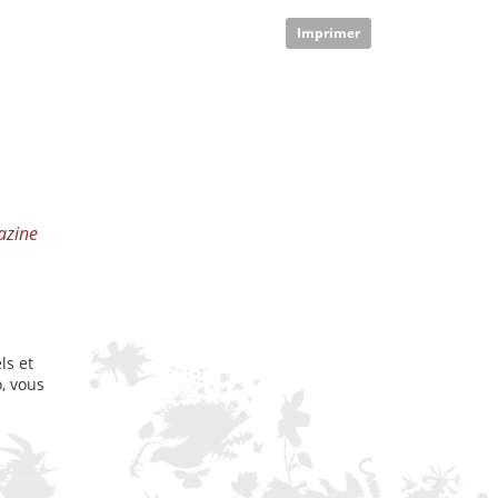
Imprimer
azine
ls et
, vous