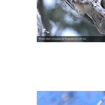
Photo : Mdf / Chouette de Tengmalm (CC-BY-SA)