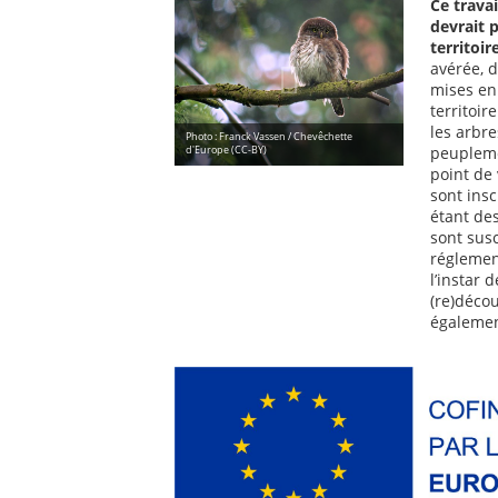
Ce trava
devrait 
territoir
avérée, d
mises en 
territoir
les arbre
Photo : Franck Vassen / Chevêchette
peuplemen
d'Europe (CC-BY)
point de
sont ins
étant de
sont susc
réglement
l’instar 
(re)décou
également