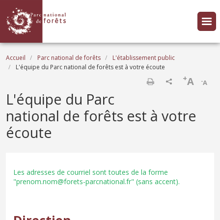
Aller au contenu principal
Fil d'Ariane
Accueil
Parc national de forêts
L'établissement public
L'équipe du Parc national de forêts est à votre écoute
+
A
-
A
Imprimer
L'équipe du Parc
national de forêts est à votre
écoute
Les adresses de courriel sont toutes de la forme
"prenom.nom@forets-parcnational.fr" (sans accent).
Direction