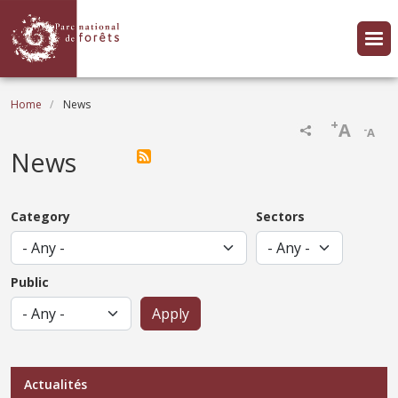
Skip to main content
Breadcrumb
Home
News
+
A
-
A
News
Category
Sectors
Public
Menu Actualités
Actualités