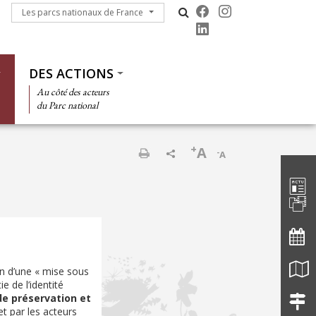
Les parcs nationaux de France
Les parcs nationaux de France
DES ACTIONS
Au côté des acteurs
du Parc national
+
A
-
A
Barre d'
Print
ien d’une « mise sous
e de l’identité
 de préservation et
t par les acteurs