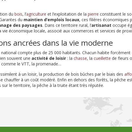
ation du
bois
, l’
agriculture
et l’exploitation de la
pierre
constituent le soc
. Garantes du
maintien d’emplois locaux
, ces filières économiques p
nnage des paysages
. Dans ce territoire rural, l’
artisanat
occupe é
a vie économique locale, associé aux commerces et services de prox
ions ancrées dans la vie moderne
rc national compte plus de 25 000 habitants. Chacun habite forcément 
 bien souvent une
activité de loisir
: la
chasse
, la
cueillette
de fleurs 
re comme le VTT, la promenade…
assimilent à un loisir, la production de bois bûches par le biais des
aff
se chauffer à un coût modéré. Enfin en dehors des forêts, la pêche es
r le territoire, la pêche à la truite étant très réputée.