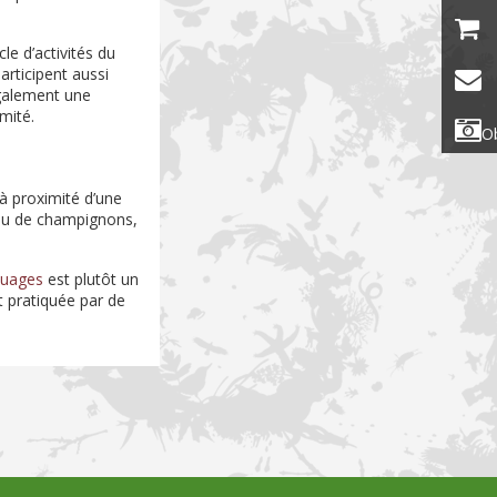
le d’activités du
articipent aussi
galement une
imité.
Ob
à proximité d’une
ou de champignons,
ouages
est plutôt un
t pratiquée par de