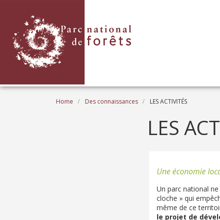
Skip to main content
Breadcrumb
Home
Des connaissances
LES ACTIVITÉS
LES ACT
Une économie local
Un parc national ne 
cloche » qui empêche
même de ce territoi
le projet de déve