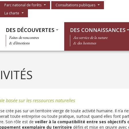
Menu du parc
Parc national de forêts
Consultations publiques
La charte
Thématiques
DES DÉCOUVERTES
DES CONNAISSANCES
Faites de rencontres
Au service de la nature
& d’émotions
& des hommes
IVITÉS
e basée sur les ressources naturelles
se crée pas sur un territoire vierge de toute activité humaine. Il n’a r
rait toute entreprise ou toute pratique, surtout quand elles font parti
re. Son rôle est de
veiller à la compatibilité entre ses objectifs
loppement exemplaire du territoire
défini et mise en œuvre avec e