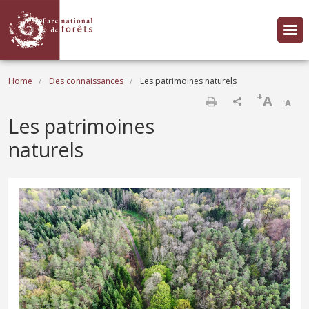
Skip to main content
Breadcrumb
Home
Des connaissances
Les patrimoines naturels
+
A
-
A
Print
Les patrimoines
naturels