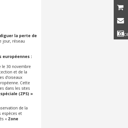
Ob
diguer la perte de
e jour, réseau
ves européennes :
ée le 30 novembre
tection et de la
es d’oiseaux
uropéenne. Cette
es dans les sites
spéciale (ZPS) »
servation de la
es espèces et
és «
Zone