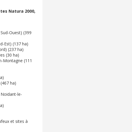
ites Natura 2000,
 Sud-Ouest) (399
d-Est) (137 ha)
rd) (237 ha)
es (30 ha)
en-Montagne (111
ha)
 (467 ha)
Noidant-le-
ha)
feux et sites à