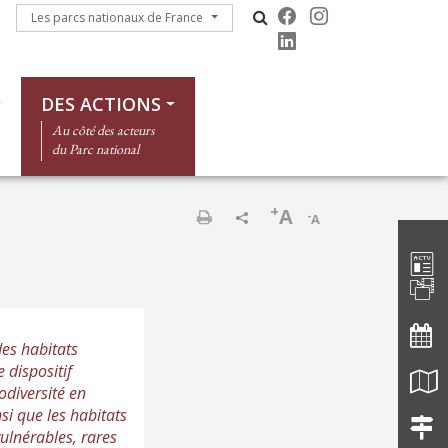
Les parcs nationaux de France
Les parcs nationaux de France
DES ACTIONS
Au côté des acteurs
du Parc national
+
A
-
A
Barre d'
Print
des habitats
 dispositif
odiversité en
si que les habitats
ulnérables, rares