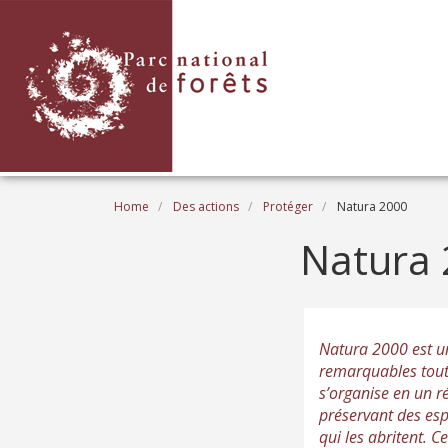
Skip to main content
Breadcrumb
Home
Des actions
Protéger
Natura 2000
Natura
Natura 2000 est un
remarquables tout 
s’organise en un r
préservant des esp
qui les abritent. 