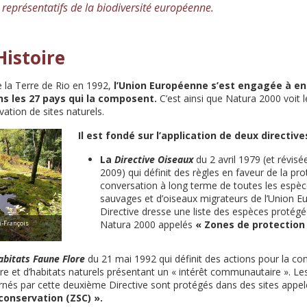
représentatifs de la biodiversité européenne.
Histoire
 la Terre de Rio en 1992,
l’Union Européenne s’est engagée à en
ns les 27 pays qui la composent.
C’est ainsi que Natura 2000 voit l
ation de sites naturels.
Il est fondé sur l’application de deux directi
La
Directive Oiseaux
du 2 avril 1979 (et révis
2009) qui définit des règles en faveur de la pro
conversation à long terme de toutes les espèc
sauvages et d’oiseaux migrateurs de l’Union E
Directive dresse une liste des espèces protégé
Natura 2000 appelés
« Zones de protection 
n-François
abitats Faune Flore
du 21 mai 1992 qui définit des actions pour la con
ore et d’habitats naturels présentant un « intérêt communautaire ». L
rnés par cette deuxième Directive sont protégés dans des sites appel
conservation (ZSC) ».