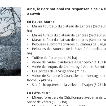
Ainsi, le Parc national est responsable de 14 s
à savoir :
En Haute-Marne :
• Marais tourbeux du plateau de Langres (Secteur
ha)
• Marais tufeux du plateau de Langres (Secteur Su
• Marais tufeux du plateau de Langres (Secteur No
• Pelouses submontagnardes du plateau de Langr
• Pelouses des sources de la Suize à Courcelles-
ha)
• Tufière de Rolampont (80 ha)
• Vallée de l'Aube, d’Auberive à Dancevoir (1 153 
• Vallée de l'Aujon, de Chameroy à Arc-en-Barrois
• Les gorges de la Vingeanne (71 ha)
• Vallon de Senance à Courcelles-en-montagne et 
Rocheux (49 ha)
• Site à chiroptères de la vallée de l'Aujon (3 734 
En Côte-d’Or :
• Milieux forestiers du Châtillonnais avec marais tu
Sabot de Vénus (3 332 ha)