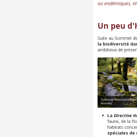
ou endémiques, et 
Un peu d'
Suite au Sommet de
la biodiversité da
ambitieux de préserv
Tufière de Rolampont ©Jea
Feutriez
La
Directive H
faune, de la fl
habitats conce
spéciales de 