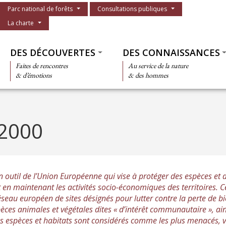
Menu du parc
Parc national de forêts
Consultations publiques
La charte
Thématiques
DES DÉCOUVERTES
DES CONNAISSANCES
Faites de rencontres
Au service de la nature
& d’émotions
& des hommes
 2000
 outil de l’Union Européenne qui vise à protéger des espèces et 
en maintenant les activités socio-économiques des territoires. Ce
éseau européen de sites désignés pour lutter contre la perte de bi
èces animales et végétales dites « d’intérêt communautaire », ain
Ces espèces et habitats sont considérés comme les plus menacés, v