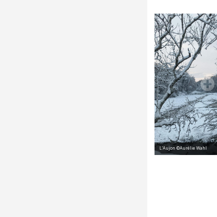
L'Aujon ©Aurélie Wahl