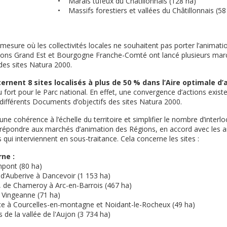
• Marais tufeux du Châtillonnais (128 ha)
• Massifs forestiers et vallées du Châtillonnais (58
a mesure où les collectivités locales ne souhaitent pas porter l’animat
Régions Grand Est et Bourgogne Franche-Comté ont lancé plusieurs mar
 des sites Natura 2000.
rnent 8 sites localisés à plus de 50 % dans l’Aire optimale d’
 fort pour le Parc national. En effet, une convergence d’actions exist
s différents Documents d’objectifs des sites Natura 2000.
 une cohérence à l’échelle du territoire et simplifier le nombre d’interlo
 répondre aux marchés d’animation des Régions, en accord avec les 
s qui interviennent en sous-traitance. Cela concerne les sites :
ne :
pont (80 ha)
 d’Auberive à Dancevoir (1 153 ha)
, de Chameroy à Arc-en-Barrois (467 ha)
 Vingeanne (71 ha)
e à Courcelles-en-montagne et Noidant-le-Rocheux (49 ha)
 de la vallée de l'Aujon (3 734 ha)