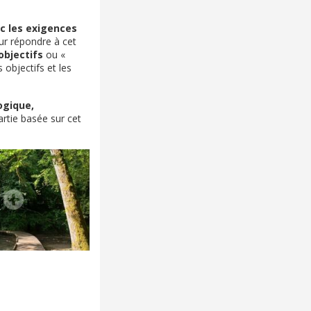
ec les exigences
our répondre à cet
bjectifs
ou «
 objectifs et les
ogique,
rtie basée sur cet