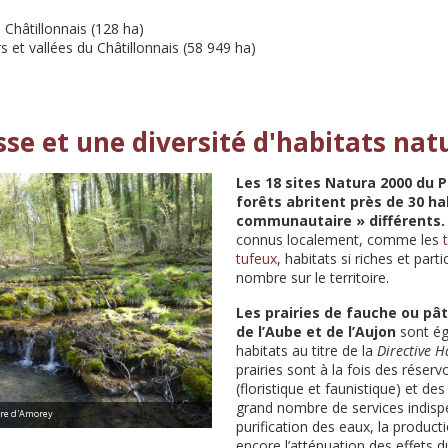
Châtillonnais (128 ha)
 et vallées du Châtillonnais (58 949 ha)
se et une diversité d'habitats nat
Les 18 sites Natura 2000 du P
forêts abritent près de 30 ha
communautaire » différents
connus localement, comme les
tufeux
, habitats si riches et part
nombre sur le territoire.
Les prairies de fauche ou pâ
de l’Aube et de l’Aujon
sont é
habitats au titre de la
Directive H
prairies sont à la fois des réserv
(floristique et faunistique) et de
grand nombre de services indispe
ière d'Amorey
purification des eaux, la product
encore l’atténuation des effets