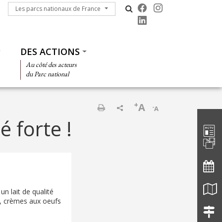
Les parcs nationaux de France
Les parcs nationaux de France
DES ACTIONS
Au côté des acteurs
du Parc national
+
A
-
A
Barre d'
Print
é forte !
n lait de qualité
, crèmes aux oeufs