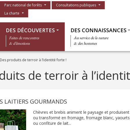
Menu du parc
Parc national de forêts
Consultations publiques
La charte
Thématiques
DES DÉCOUVERTES
DES CONNAISSANCES
Faites de rencontres
Au service de la nature
& d’émotions
& des hommes
Des produits de terroir à l’identité forte !
uits de terroir à l’identit
S LAITIERS GOURMANDS
Chèvres et brebis animent le paysage et produisent u
ou transformé en fromage, fromage blanc, yaourts
ou confiture de lait...