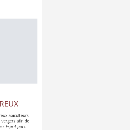
UREUX
reux apiculteurs
s vergers afin de
iels
Esprit parc