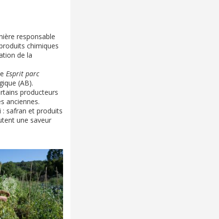
anière responsable
e produits chimiques
ation de la
ue
Esprit parc
gique (AB).
ertains producteurs
és anciennes.
: safran et produits
outent une saveur