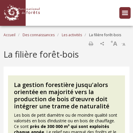
Aller au contenu principal
Fil d'Ariane
Accueil
Des connaissances
Les activités
La filière forêt-bois
+
A
-
A
Imprimer
La filière forêt-bois
La gestion forestière jusqu'alors
orientée en majorité vers la
production de bois d’œuvre doit
intégrer une trame de naturalité
Les bois de petit diamètre ou de moindre qualité sont
valorisés en bois d’industrie ou en bois de chauffage.
Ce sont
près de 300 000 m³ qui sont exploités
chaque année
. Le relief peu marqué des forêts et le