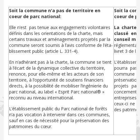
Soit la commune n'a pas de territoire en
Soit la com
coeur de parc national:
coeur de pa
Elle n’est pas tenue aux engagements volontaires
La charte 
définis dans les orientations de la charte, mais
classé en 
certains travaux et aménagements projetés par la
conseil mun
commune seront soumis à l’avis conforme de l’éta-
réglementati
blissement public (article L. 331-4).
livret 3 de l
En n’adhérant pas à la charte, la commune se tient
L’établissem
à l’écart de la dynamique collective du territoire,
pourra pas i
renonce, pour elle-même et les acteurs de son
commune (
territoire, à l’opportunité de soutiens financiers
préservatio
directs, à la possibilité de mobiliser l’ingénierie du
projets par
parc national, au label « Esprit Parc national® »
concernen
reconnu au niveau international.
entreprises
ceux-ci ne s
L’établissement public du Parc national de forêts
des patrimoi
n’a pas vocation à intervenir dans ces communes,
sauf en cas de nécessité pour la préservation des
patrimoines du cœur.