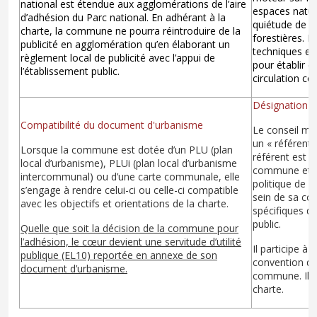
national est étendue aux agglomérations de l’aire
espaces nature
d’adhésion du Parc national. En adhérant à la
quiétude de l
charte, la commune ne pourra réintroduire de la
forestières. E
publicité en agglomération qu’en élaborant un
techniques et 
règlement local de publicité avec l’appui de
pour établir e
l’établissement public.
circulation c
Désignation d'
Compatibilité du document d'urbanisme
Le conseil mu
un « référent 
Lorsque la commune est dotée d’un PLU (plan
référent est d’
local d’urbanisme), PLUi (plan local d’urbanisme
commune et l’é
intercommunal) ou d’une carte communale, elle
politique de l
s’engage à rendre celui-ci ou celle-ci compatible
sein de sa co
avec les objectifs et orientations de la charte.
spécifiques d
public.
Quelle que soit la décision de la commune pour
l’adhésion, le cœur devient une servitude d’utilité
Il participe à 
publique (EL10) reportée en annexe de son
convention d’a
document d’urbanisme.
commune. Il co
charte.