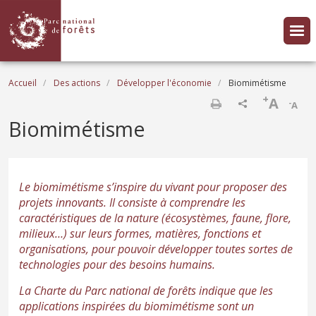
Aller au contenu principal
Fil d'Ariane
Accueil
Des actions
Développer l'économie
Biomimétisme
+
A
-
A
Imprimer
Biomimétisme
Le biomimétisme s’inspire du vivant pour proposer des
projets innovants. Il consiste à comprendre les
caractéristiques de la nature (écosystèmes, faune, flore,
milieux…) sur leurs formes, matières, fonctions et
organisations, pour pouvoir développer toutes sortes de
technologies pour des besoins humains.
La Charte du Parc national de forêts indique que les
applications inspirées du biomimétisme sont un