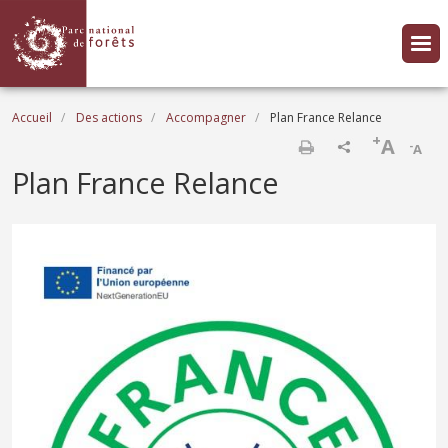
Aller au contenu principal
Fil d'Ariane
Accueil
Des actions
Accompagner
Plan France Relance
+
A
-
A
Imprimer
Plan France Relance