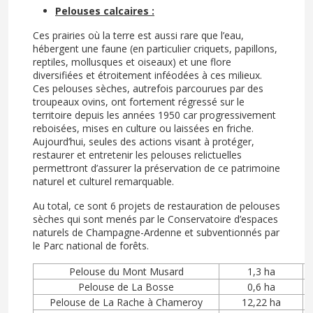
Pelouses calcaires :
Ces prairies où la terre est aussi rare que l’eau,
hébergent une faune (en particulier criquets, papillons,
reptiles, mollusques et oiseaux) et une flore
diversifiées et étroitement inféodées à ces milieux.
Ces pelouses sèches, autrefois parcourues par des
troupeaux ovins, ont fortement régressé sur le
territoire depuis les années 1950 car progressivement
reboisées, mises en culture ou laissées en friche.
Aujourd’hui, seules des actions visant à protéger,
restaurer et entretenir les pelouses relictuelles
permettront d’assurer la préservation de ce patrimoine
naturel et culturel remarquable.
Au total, ce sont 6 projets de restauration de pelouses
sèches qui sont menés par le Conservatoire d’espaces
naturels de Champagne-Ardenne et subventionnés par
le Parc national de forêts.
Pelouse du Mont Musard
1,3 ha
L
Pelouse de La Bosse
0,6 ha
Pelouse de La Rache à Chameroy
12,22 ha