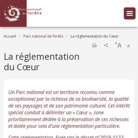
Aller au contenu principal
Fil d'Ariane
Accueil
Parc national de forêts
La réglementation du Cœur
+
A
-
A
Imprimer
La réglementation
du Cœur
Un Parc national est un territoire reconnu comme
exceptionnel par la richesse de sa biodiversité, la qualité
de ses paysages et de son patrimoine culturel. Cet intérêt
spécial conduit à délimiter un « Cœur », zone
prioritairement dédiée à la préservation de ces richesses
et dotée pour cela d’une réglementation particulière.
Cette réglementation, fixée par le décret n°2019-1132