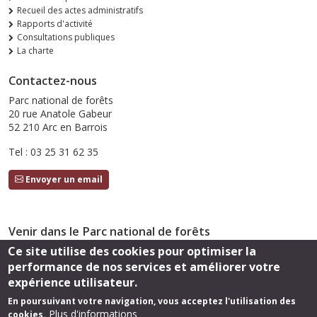
Recueil des actes administratifs
Rapports d'activité
Consultations publiques
La charte
Contactez-nous
Parc national de forêts
20 rue Anatole Gabeur
52 210 Arc en Barrois
Tel : 03 25 31 62 35
Envoyer un email
Venir dans le Parc national de forêts
Ce site utilise des cookies pour optimiser la
Accès
performance de nos services et améliorer votre
Suivez-nous
expérience utilisateur.
En poursuivant votre navigation, vous acceptez l'utilisation des
Plus d'informations
cookies.