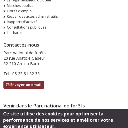
La réglementation du Cœur
Marchés publics
Offres d'emploi
Recueil des actes administratifs
Rapports d'activité
Consultations publiques
La charte
Contactez-nous
Parc national de forêts
20 rue Anatole Gabeur
52 210 Arc en Barrois
Tel : 03 25 31 62 35
Envoyer un email
Venir dans le Parc national de forêts
Ce site utilise des cookies pour optimiser la
Accès
performance de nos services et améliorer votre
Suivez-nous
expérience utilisateur.