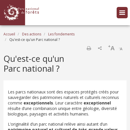
Aller au contenu principal
Fil d'Ariane
Accueil
Des actions
Les fondements
Qu'est-ce qu'un Parc national ?
+
A
-
A
Imprimer
Qu'est-ce qu'un
Parc national ?
Les parcs nationaux sont des espaces protégés créés pour
sauvegarder des patrimoines naturels et culturels reconnus
comme
exceptionnels
. Leur caractère
exceptionnel
résulte d’une combinaison unique entre géologie, diversité
biologique, paysages et activités humaines.
L’originalité d’un parc national relève ainsi autant d’un
patrimoine naturel et culturel de très grande valeur
,