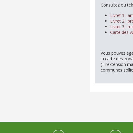
Consultez ou tél
Livret 1 : a
Livret 2 : pr
Livret 3 : m
Carte des v
Vous pouvez égal
la carte des zona
(= l'extension ma
communes sollic
Médiathèque Footer