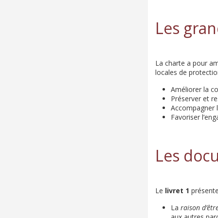
Les grand
La charte a pour am
locales de protect
Améliorer la co
Préserver et re
Accompagner les
Favoriser l’en
Les docu
Le
livret 1
présente 
La
raison d’êtr
aux autres parc