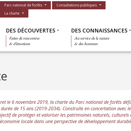
Menu du parc
Parc national de forêts
Consultations publiques
La charte
Thématiques
DES DÉCOUVERTES
DES CONNAISSANCES
Faites de rencontres
Au service de la nature
& d’émotions
& des hommes
te
et le 6 novembre 2019, la charte du Parc national de forêts défin
e durée de 15 ans (2019-2034). Construite en concertation avec le
jectif de protéger et valoriser les patrimoines naturels, culturel
l'économie locale dans une perspective de développement durabl