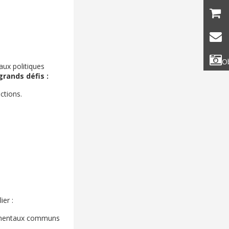
Ob
aux politiques
grands défis :
ctions.
ier :
ndamentaux communs