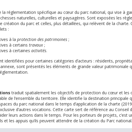
 la réglementation spécifique au cœur du parc national, qui vise à gar
chesses naturelles, culturelles et paysagères. Sont exposées les règl
 création du parc et celles, plus détaillées, qui relèvent de la charte. C
ets :
tives à la
protection des patrimoines
;
tives à certains
travaux
;
tives à certaines
activités
.
 identifiées pour certaines catégories d’acteurs : résidents, propriétai
n annexe, sont présentés les éléments de grande valeur patrimoniale qu
réglementation.
ations
traduit spatialement les objectifs de protection du cœur et les 
e de l’ensemble du territoire. Elle identifie la destination principale 
spaces du parc national dans le temps d’application de la charte (201
xclusive d’autres vocations. Cette carte sert de référence au Conseil d
ider leurs actions dans le temps. Pour les porteurs de projets, c’est u
ls et les appuis qu’ils peuvent attendre de la création du Parc national