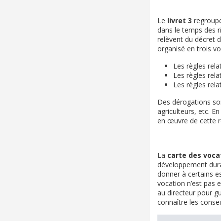
Le
livret 3
regroupe
dans le temps des ri
relèvent du décret de
organisé en trois vol
Les règles rela
Les règles rela
Les règles rela
Des dérogations sont
agriculteurs, etc. E
en œuvre de cette 
La
carte des voc
développement durabl
donner à certains e
vocation n’est pas e
au directeur pour gu
connaître les consei