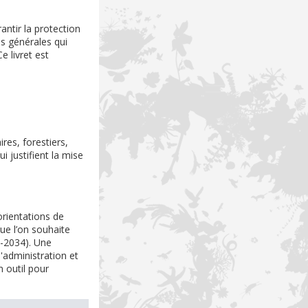
antir la protection
es générales qui
e livret est
res, forestiers,
i justifient la mise
orientations de
que l’on souhaite
9-2034). Une
'administration et
n outil pour
.