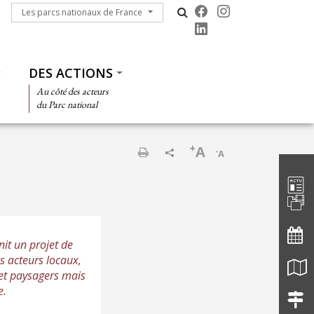
Les parcs nationaux de France
Les parcs nationaux de France
DES ACTIONS
Au côté des acteurs
du Parc national
+
A
-
A
Barre d'
Imprimer
it un projet de
s acteurs locaux,
s et paysagers mais
e.