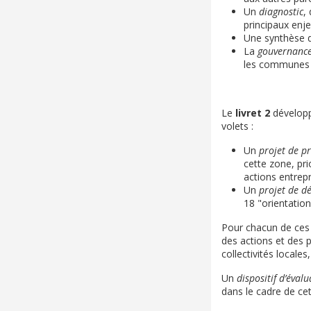
Un
diagnostic
,
principaux enje
Une synthèse 
La
gouvernanc
les communes et
Le
livret 2
développ
volets :
Un
projet de p
cette zone, pri
actions entrep
Un
projet de 
18 "orientatio
Pour chacun de ces o
des actions et des 
collectivités locales
Un
dispositif d’éval
dans le cadre de cet