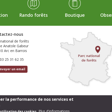
tion
Rando forêts
Boutique
Obser
tactez-nous
 national de forêts
ue Anatole Gabeur
10 Arc en Barrois
 03 25 31 62 35
nvoyer un email
ser la performance de nos services et
Footer
Cartothèque
Mentions légales
.
Plus d'informations
utilisation des cookies.