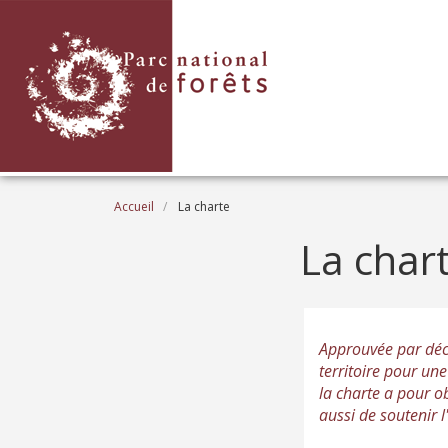
Aller au contenu principal
Fil d'Ariane
Accueil
La charte
La char
Approuvée par décr
territoire pour un
la charte a pour ob
aussi de soutenir 