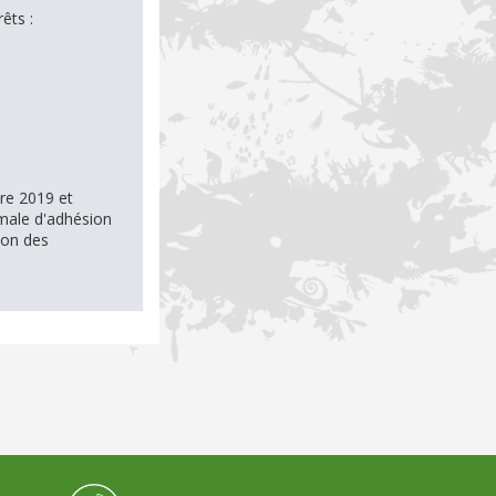
êts :
re 2019 et
imale d'adhésion
sion des