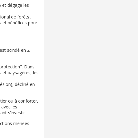
e et dégage les
ional de forêts ;
s et bénéfices pour
 est scindé en 2
 protection". Dans
s et paysagères, les
hésion), décliné en
tier ou à conforter,
 avec les
nt s’investir.
 actions menées