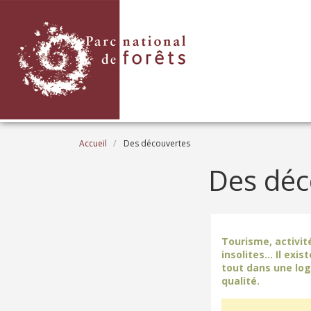
Aller au contenu principal
Fil d'Ariane
Accueil
Des découvertes
Des déc
Tourisme, activit
insolites… Il exis
tout dans une log
qualité.