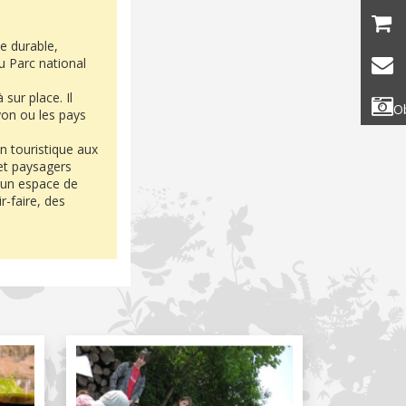
e durable,
u Parc national
sur place. Il
Ob
Lyon ou les pays
n touristique aux
 et paysagers
) un espace de
r-faire, des