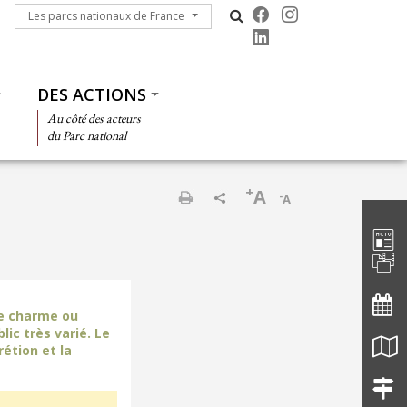
Les parcs nationaux de France
Les parcs nationaux de France
DES ACTIONS
Au côté des acteurs
du Parc national
+
A
-
A
Barre d'
Imprimer
de charme ou
lic très varié. Le
étion et la