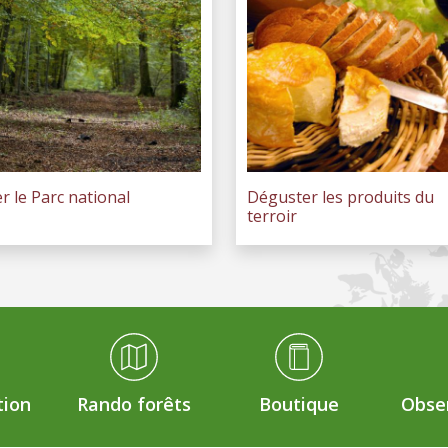
er le Parc national
Déguster les produits du
terroir
tion
Rando forêts
Boutique
Obser