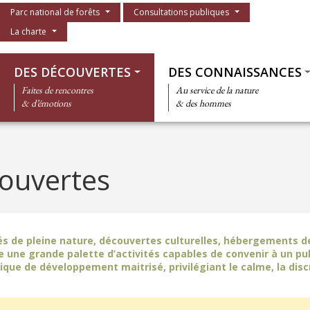
Menu du parc
Parc national de forêts
Consultations publiques
La charte
Thématiques
DES DÉCOUVERTES
DES CONNAISSANCES
Faites de rencontres
Au service de la nature
& d’émotions
& des hommes
ouvertes
és de pleine nature, découvertes culturelles, hébergements 
te une grande palette d’activités capables de convenir à un pub
ique de développement maitrisé, privilégiant le calme, la discr