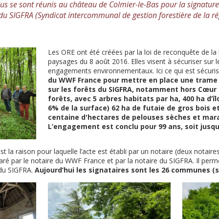
s se sont réunis au château de Colmier-le-Bas pour la signature d
u SIGFRA (Syndicat intercommunal de gestion forestière de la rég
Les ORE ont été créées par la loi de reconquête de la 
paysages du 8 août 2016. Elles visent à sécuriser sur 
engagements environnementaux. Ici ce qui est sécuris
du WWF France pour mettre en place une trame d
sur les forêts du SIGFRA, notamment hors Cœur 
forêts, avec 5 arbres habitats par ha, 400 ha d’î
6% de la surface) 62 ha de futaie de gros bois e
centaine d'hectares de pelouses sèches et mara
L’engagement est conclu pour 99 ans, soit jusqu
st la raison pour laquelle l’acte est établi par un notaire (deux notaires)
paré par le notaire du WWF France et par la notaire du SIGFRA. Il per
du SIGFRA.
Aujourd’hui les signataires sont les 26 communes (s