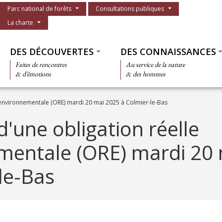
Menu du parc
Parc national de forêts
Consultations publiques
La charte
Thématiques
DES DÉCOUVERTES
DES CONNAISSANCES
Faites de rencontres
Au service de la nature
& d’émotions
& des hommes
 environnementale (ORE) mardi 20 mai 2025 à Colmier-le-Bas
d'une obligation réelle
mentale (ORE) mardi 20
le-Bas