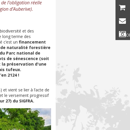
e l’obligation réelle
ion d’Auberive).
biodiversité et des
Ob
le long terme des
é c’est un
financement
e naturalité forestière
du Parc national de
lots de sénescence (soit
t la préservation d'une
is tufeux.
’en 2124 !
 et vient se lier à l’acte de
met le versement progressif
ur 27) du SIGFRA.