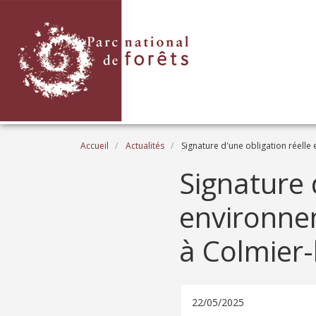
Aller au contenu principal
Fil d'Ariane
Accueil
Actualités
Signature d'une obligation réelle
Signature 
environne
à Colmier-
22/05/2025