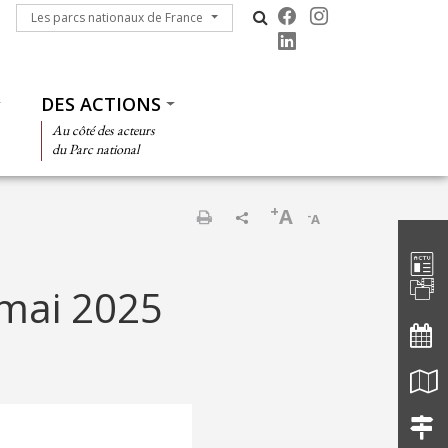
Les parcs nationaux de France
Les parcs nationaux de France
DES ACTIONS
Au côté des acteurs
du Parc national
+
A
-
A
Barre d'
Imprimer
 mai 2025