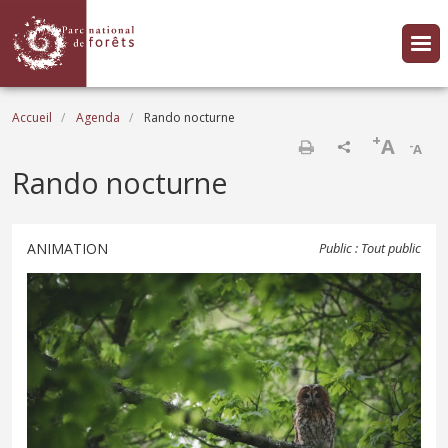
Aller au contenu principal
Fil d'Ariane
Accueil
Agenda
Rando nocturne
+
A
-
A
Imprimer
Rando nocturne
ANIMATION
Public : Tout public