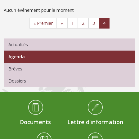
Aucun événement pour le moment
Pagination
Première page
Page précédente
Page
Page
Page
Page
« Premier
‹‹
1
2
3
4
Menu Actualités
Actualités
Agenda
Brèves
Dossiers
Médiathèque Footer
Documents
Lettre d'information