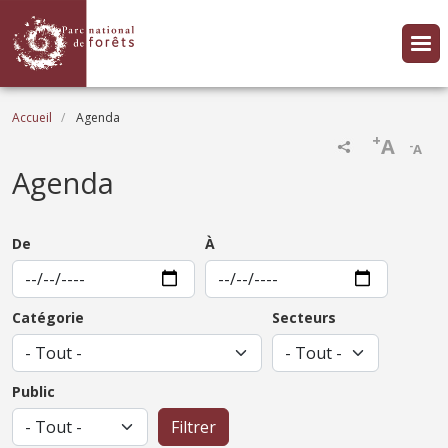
Aller au contenu principal
Fil d'Ariane
Accueil
Agenda
+
A
-
A
Agenda
De
À
Catégorie
Secteurs
Public