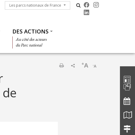
Les parcs nationaux de France
Les parcs nationaux de France
DES ACTIONS
Au côté des acteurs
du Parc national
+
A
-
A
Barre d'
Imprimer
r
e de