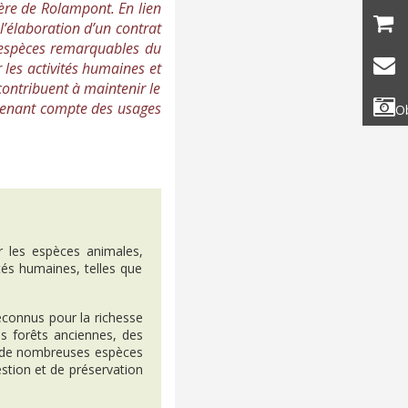
ière de Rolampont. En lien
’élaboration d’un contrat
es espèces remarquables du
r les activités humaines et
 contribuent à maintenir le
 tenant compte des usages
Ob
r les espèces animales,
ités humaines, telles que
econnus pour la richesse
es forêts anciennes, des
nt de nombreuses espèces
stion et de préservation