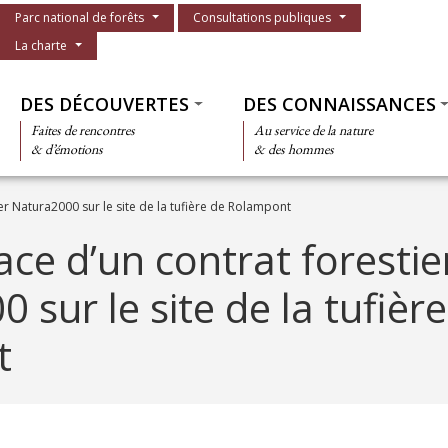
Menu du parc
Parc national de forêts
Consultations publiques
La charte
Thématiques
DES DÉCOUVERTES
DES CONNAISSANCES
Faites de rencontres
Au service de la nature
& d’émotions
& des hommes
er Natura2000 sur le site de la tufière de Rolampont
ace d’un contrat forestie
 sur le site de la tufièr
t