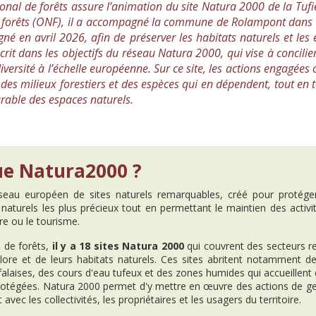
onal de forêts assure l’animation du site Natura 2000 de la Tuf
es forêts (ONF), il a accompagné la commune de Rolampont dans l
gné en avril 2026, afin de préserver les habitats naturels et l
crit dans les objectifs du réseau Natura 2000, qui vise à concilie
iversité à l’échelle européenne. Sur ce site, les actions engagées
 des milieux forestiers et des espèces qui en dépendent, tout en
urable des espaces naturels.
ue Natura2000 ?
eau européen de sites naturels remarquables, créé pour protége
 naturels les plus précieux tout en permettant le maintien des activ
ture ou le tourisme.
 de forêts,
il y a 18 sites Natura 2000
qui couvrent des secteurs r
flore et de leurs habitats naturels. Ces sites abritent notamment d
 falaises, des cours d'eau tufeux et des zones humides qui accueille
protégées. Natura 2000 permet d'y mettre en œuvre des actions de ge
avec les collectivités, les propriétaires et les usagers du territoire.