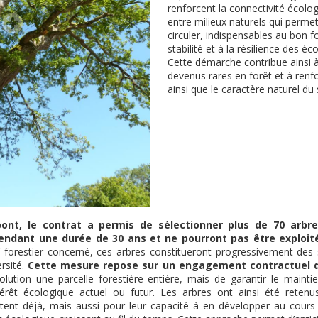
renforcent la connectivité écologi
entre milieux naturels qui perme
circuler, indispensables au bon 
stabilité et à la résilience des 
Cette démarche contribue ainsi 
devenus rares en forêt et à renfo
ainsi que le caractère naturel du s
ont, le contrat a permis de sélectionner plus de 70 arbre
pendant une durée de 30 ans et ne pourront pas être exploit
 forestier concerné, ces arbres constitueront progressivement des
ersité.
Cette mesure repose sur un engagement contractuel d
lution une parcelle forestière entière, mais de garantir le maintie
térêt écologique actuel ou futur. Les arbres ont ainsi été rete
ntent déjà, mais aussi pour leur capacité à en développer au cour