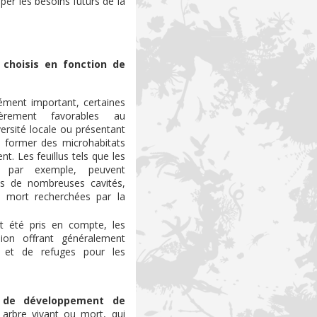
per les besoins futurs de la
 choisis en fonction de
ément important, certaines
ièrement favorables au
ersité locale ou présentant
à former des microhabitats
nt. Les feuillus tels que les
 par exemple, peuvent
ps de nombreuses cavités,
s mort recherchées par la
 été pris en compte, les
ion offrant généralement
 et de refuges pour les
l de développement de
 arbre vivant ou mort, qui