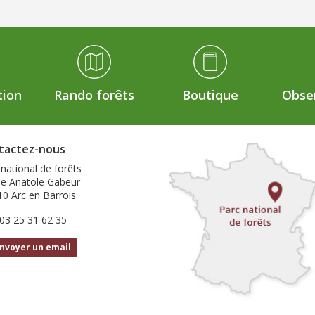
tion
Rando forêts
Boutique
Obser
tactez-nous
 national de forêts
ue Anatole Gabeur
10 Arc en Barrois
 03 25 31 62 35
nvoyer un email