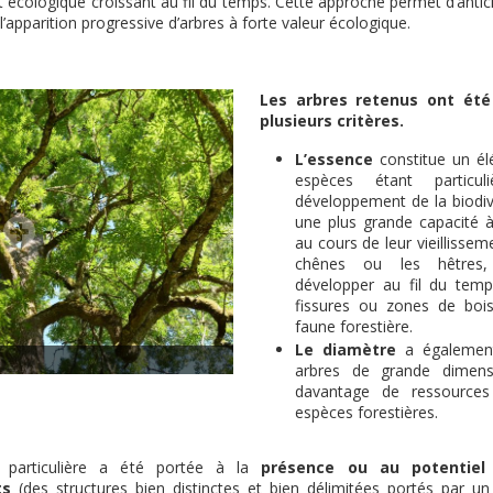
êt écologique croissant au fil du temps. Cette approche permet d’antici
 l’apparition progressive d’arbres à forte valeur écologique.
Les arbres retenus ont été
plusieurs critères.
L’essence
constitue un él
espèces étant particul
développement de la biodiv
une plus grande capacité 
au cours de leur vieillisseme
chênes ou les hêtres,
développer au fil du tem
fissures ou zones de boi
faune forestière.
Le diamètre
a également
arbres de grande dimens
davantage de ressources
espèces forestières.
n particulière a été portée à la
présence ou au potentie
ts
(des structures bien distinctes et bien délimitées portés par un