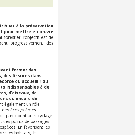
tribuer à la préservation
at pour mettre en œuvre
forestier, l’objectif est de
ppent progressivement des
euvent former des
, des fissures dans
écorce ou accueillir du
ats indispensables à de
es, d’oiseaux, de
ons ou encore de
nt également un rôle
nt des écosystèmes
ne, participent au recyclage
nt des points de passages
spèces. En favorisant les
e les habitats, ils