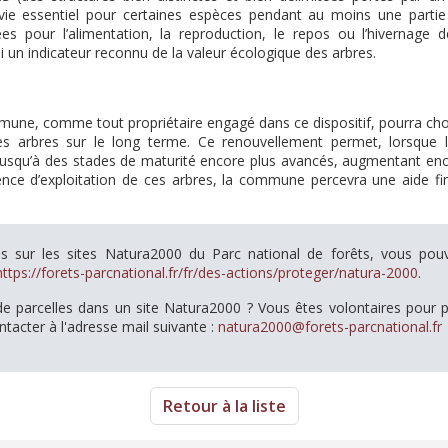
vie essentiel pour certaines espèces pendant au moins une partie 
sées pour l’alimentation, la reproduction, le repos ou l’hivernag
i un indicateur reconnu de la valeur écologique des arbres.
mmune, comme tout propriétaire engagé dans ce dispositif, pourra choi
es arbres sur le long terme. Ce renouvellement permet, lorsque le
usqu’à des stades de maturité encore plus avancés, augmentant enco
nce d’exploitation de ces arbres, la commune percevra une aide fi
ns sur les sites Natura2000 du Parc national de forêts, vous pou
https://forets-parcnational.fr/fr/des-actions/proteger/natura-2000
.
de parcelles dans un site Natura2000 ? Vous êtes volontaires pour pr
tacter à l'adresse mail suivante :
natura2000@forets-parcnational.fr
Retour à la liste