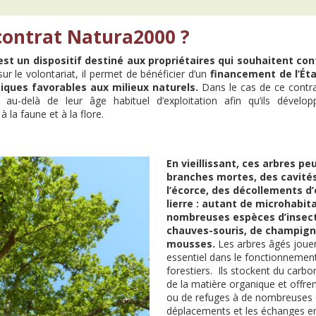
contrat Natura2000 ?
st un dispositif destiné aux propriétaires qui souhaitent con
r le volontariat, il permet de bénéficier d’un
financement de l’Ét
iques favorables aux milieux naturels.
Dans le cas de ce contrat 
s au-delà de leur âge habituel d’exploitation afin qu’ils dévelo
à la faune et à la flore.
En vieillissant, ces arbres p
branches mortes, des cavités
l’écorce, des décollements d’
lierre : autant de microhabit
nombreuses espèces d’insect
chauves-souris, de champign
mousses.
Les arbres âgés joue
essentiel dans le fonctionneme
forestiers. Ils stockent du carbo
de la matière organique et offre
ou de refuges à de nombreuses e
déplacements et les échanges entr