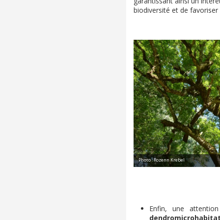
garantissant ainsi un intér
biodiversité et de favoriser
Photo : Rozenn Krebel
Enfin, une attentio
dendromicrohabita