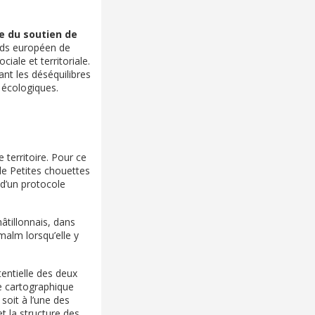
ie du soutien de
nds européen de
ale et territoriale.
nt les déséquilibres
 écologiques.
 territoire. Pour ce
de Petites chouettes
 d’un protocole
âtillonnais, dans
malm lorsqu’elle y
entielle des deux
se cartographique
soit à l’une des
et la structure des