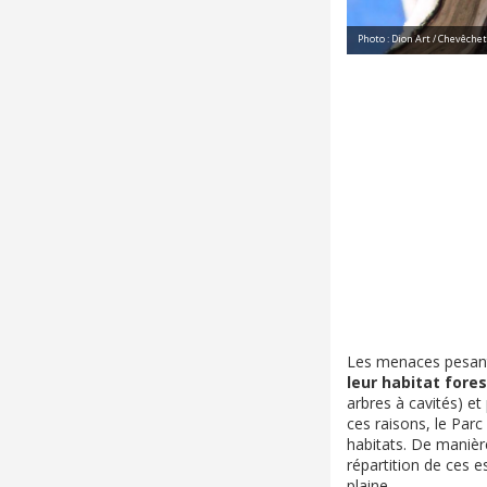
Photo : Dion Art / Chevêchet
Les menaces pesant 
leur habitat for
arbres à cavités) et
ces raisons, le Parc
habitats. De manièr
répartition de ces e
plaine.