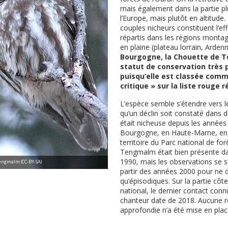
mais également dans la partie pl
l’Europe, mais plutôt en altitude
couples nicheurs constituent l’eff
répartis dans les régions monta
en plaine (plateau lorrain, Arde
Bourgogne, la Chouette de 
statut de conservation très
puisqu’elle est classée com
critique » sur la liste rouge r
L’espèce semble s’étendre vers 
qu’un déclin soit constaté dans d
était nicheuse depuis les anné
Bourgogne, en Haute-Marne, en S
territoire du Parc national de fo
Tengmalm était bien présente d
1990, mais les observations se s
Tengmalm (CC-BY-SA)
partir des années 2000 pour ne 
qu’épisodiques. Sur la partie côt
national, le dernier contact con
chanteur date de 2018. Aucune 
approfondie n’a été mise en plac