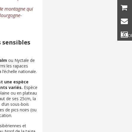
 de montagne qui
 Bourgogne-
Ob
 sensibles
alm
ou Nyctale de
rmi les rapaces
 l’échelle nationale.
t une espèce
nts variés.
Espèce
 plaine ou en plateau
aut de ses 25cm, la
d’un sous-bois
es de pics noirs (ou
cation.
 sibériennes et
 au Nord de la taïga