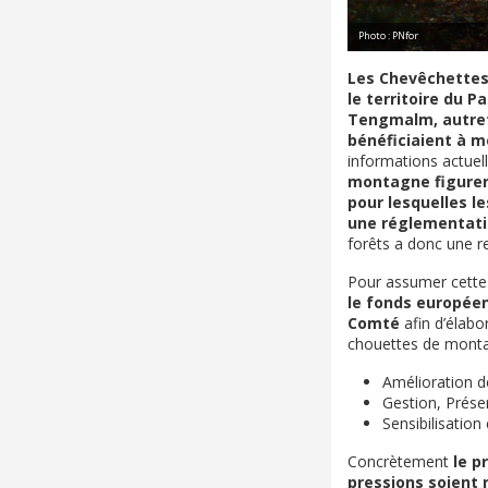
Photo : PNfor
Les Chevêchettes
le territoire du P
Tengmalm, autrefo
bénéficiaient à m
informations actuel
montagne figurent
pour lesquelles l
une réglementatio
forêts a donc une re
Pour assumer cette 
le fonds europée
Comté
afin d’élab
chouettes de montag
Amélioration 
Gestion, Prése
Sensibilisatio
Concrètement
le p
pressions soient 