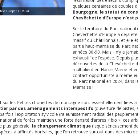
l’estimation des effectifs compli
quelques centaines de couples d
Bourgogne, le statut de cons
te d'Europe (CC-BY-SA)
Chevêchette d’Europe n’est p
Sur le territoire du Parc national 
Chevêchette d’Europe a déjà été
massif du Châtillonnais, et elle é
partie haut-marnaise du Parc nat
années 80-90. Mais il n’y a jamai
exhaustif de l’espèce. Depuis plu
découvertes de la Chevêchette d
multiplient en Haute-Marne et e
contact opportuniste a même eu 
du Parc national en 2024, dans l
Marnaise !
sur les Petites chouettes de montagne sont essentiellement liées à
estier par des aménagements intempestifs
(ouverture de pistes,
 parfois l'exploitation sylvicole (rajeunissement radical des peuplement
 national de forêts maintien une forte densité d’arbres « bio », ces a
e plus générale,
le changement climatique
risque sérieusement de 
spèces à affinités boréales, que l’on retrouve surtout dans des microc