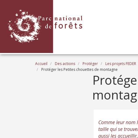
Aller au contenu principal
Fil d'Ariane
Accueil
Des actions
Protéger
Les projets FEDER
Protéger les Petites chouettes de montagne
Protéger
montag
Comme leur nom l’i
taille qui se trouv
aussi les accueilli