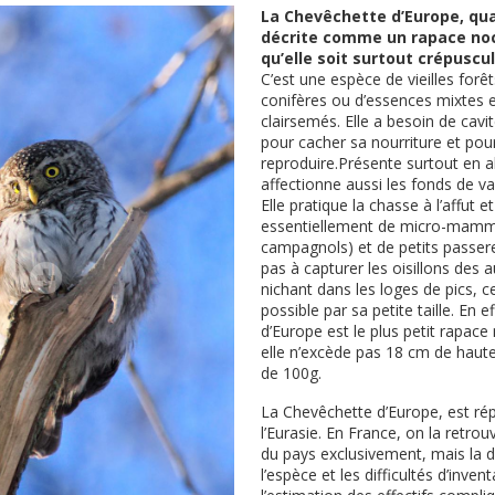
La Chevêchette d’Europe, qua
décrite comme un rapace noc
qu’elle soit surtout crépuscul
C’est une espèce de vieilles forê
conifères ou d’essences mixtes e
clairsemés. Elle a besoin de cavité
pour cacher sa nourriture et pou
reproduire.Présente surtout en al
affectionne aussi les fonds de va
Elle pratique la chasse à l’affut e
essentiellement de micro-mammi
campagnols) et de petits passerea
pas à capturer les oisillons des 
nichant dans les loges de pics, ce
possible par sa petite taille. En e
d’Europe est le plus petit rapace
elle n’excède pas 18 cm de haut
de 100g.
La Chevêchette d’Europe, est ré
l’Eurasie. En France, on la retrou
du pays exclusivement, mais la d
l’espèce et les difficultés d’inven