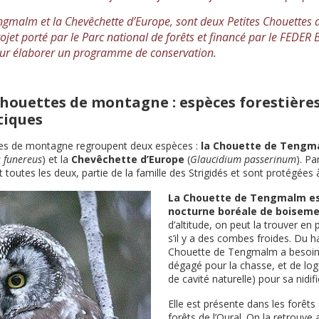
ngmalm et la Chevêchette d’Europe, sont deux Petites Chouettes
rojet porté par le Parc national de forêts et financé par le FEDER
ur élaborer un programme de conservation.
chouettes de montagne : espèces forestières
tiques
tes de montagne regroupent deux espèces :
la Chouette de Tengm
s funereus
) et la
Chevêchette d’Europe
(
Glaucidium passerinum
). Pa
t toutes les deux, partie de la famille des Strigidés et sont protégées à
La Chouette de Tengmalm es
nocturne boréale de boiseme
d’altitude, on peut la trouver en
s’il y a des combes froides. Du h
Chouette de Tengmalm a besoin 
dégagé pour la chasse, et de log
de cavité naturelle) pour sa nidifi
Elle est présente dans les forêts
forêts de l’Oural. On la retrouve