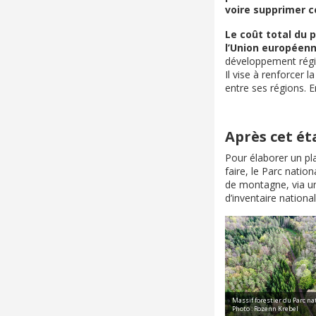
voire supprimer c
Le coût total du p
l’Union européenn
développement régio
Il vise à renforcer
entre ses régions.
Après cet éta
Pour élaborer un pla
faire, le Parc nati
de montagne, via un
d’inventaire nationa
Massif forestier du Parc nat
Photo : Rozenn Krebel