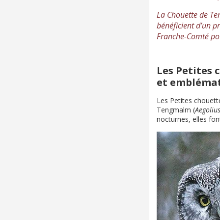
La Chouette de Te
bénéficient d’un p
Franche-Comté po
Les Petites 
et embléma
Les Petites chouet
Tengmalm (
Aegoliu
nocturnes, elles fon