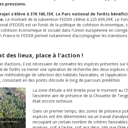
es pressions.
rojet s’élève à 376 165,15€. Le Parc national de forêts bénéfic
e.
Le montant de la subvention FEDER s’élève à 225 699,09€. Le Fo
nal (FEDER) est un fonds de la politique de cohésion économique, soci
 la cohésion économique et sociale dans l'Union européenne en corrigea
 En France le FEDER permet notamment d’accompagner les transitions
t des lieux, place à l'action !
n d’actions, il est nécessaire de connaitre les espèces présentes sur le
onal de forêts va mener une opération de recherche des deux espèces 
e méthodologie de sélection des habitats favorables, et l’application
l, consistant en des points d’écoute le long de parcours prédéfinis.
La zone d’étude a été limitée pour le moment au Ch
l’ancienne aire de présence de la Chouette de Teng
était encore nicheuse.
Dans un premier temps, des zones de présence pot
espèces ont été déterminées via un travail d’analy
recoupant un certain nombre de critères favorables 
ional de forêts /
espèces, soit à l’autre, soit aux deux, tels que l’âge 