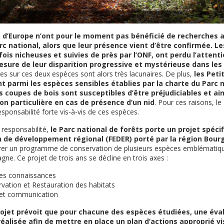
 d’Europe n’ont pour le moment pas bénéficié de recherches 
arc national, alors que leur présence vient d’être confirmée. 
is nicheuses et suivies de près par l’ONF, ont perdu l’attenti
esure de leur disparition progressive et mystérieuse dans le
les sur ces deux espèces sont alors très lacunaires. De plus,
les Peti
 parmi les espèces sensibles établies par la charte du Parc n
es coupes de bois sont susceptibles d’être préjudiciables et ai
n particulière en cas de présence d’un nid
. Pour ces raisons, le
sponsabilité forte vis-à-vis de ces espèces.
responsabilité,
le Parc national de forêts porte un projet spéci
n de développement régional (FEDER) porté par la région Bou
orer un programme de conservation de plusieurs espèces emblématique
ne. Ce projet de trois ans se décline en trois axes :
des connaissances
rvation et Restauration des habitats
n et communication
rojet prévoit que pour chacune des espèces étudiées, une éva
réalisée afin de mettre en place un plan d’actions approprié vi