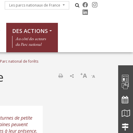
Les parcs nationaux de France
Les parcs nationaux de France
DES ACTIONS
Au côté des acteurs
du Parc national
arc national de forêts
Barre d'
e
+
A
-
A
Imprimer
turnes de petite
plaines peuvent
es à leur présence.