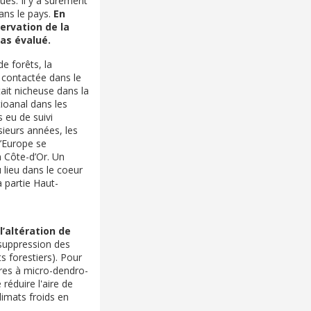
qués. Il y a sûrement
ans le pays.
En
ervation de la
as évalué.
de forêts, la
 contactée dans le
tait nicheuse dans la
ioanal dans les
s eu de suivi
sieurs années, les
’Europe se
n Côte-d’Or. Un
lieu dans le coeur
a partie Haut-
l’altération de
 suppression des
s forestiers). Pour
rbres à micro-dendro-
réduire l'aire de
limats froids en