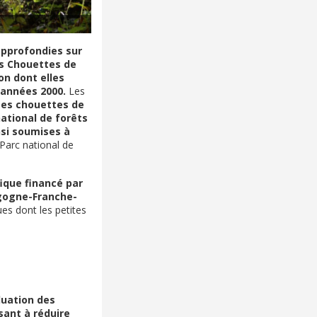
approfondies sur
Les Chouettes de
on dont elles
s années 2000.
Les
tes chouettes de
ational de forêts
nsi soumises à
 Parc national de
fique financé par
rgogne-Franche-
s dont les petites
luation des
sant à réduire