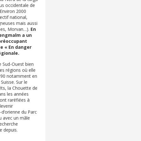
us occidentale de
. Environ 2000
ectif national,
gneuses mais aussi
nnes, Morvan…).
En
Tengmalm a un
 préoccupant
me « En danger
égionale.
le Sud-Ouest bien
es régions où elle
es 90 notamment en
uisse. Sur le
rêts, la Chouette de
ans les années
ont raréfiées à
devenir
e-d’orienne du Parc
nu avec un mâle
recherche
e depuis.