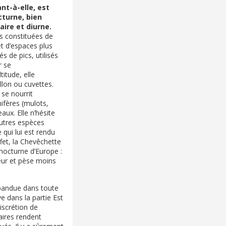
nt-à-elle, est
turne, bien
aire et diurne.
ts constituées de
t d’espaces plus
s de pics, utilisés
r se
titude, elle
llon ou cuvettes.
t se nourrit
fères (mulots,
ux. Elle n’hésite
autres espèces
 qui lui est rendu
ffet, la Chevêchette
 nocturne d’Europe :
eur et pèse moins
pandue dans toute
ve dans la partie Est
iscrétion de
taires rendent