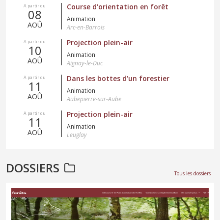
Course d'orientation en forêt
A partir du
08
Animation
AOÛ
Arc-en-Barrois
Projection plein-air
A partir du
10
Animation
AOÛ
Aignay-le-Duc
Dans les bottes d'un forestier
A partir du
11
Animation
AOÛ
Aubepierre-sur-Aube
Projection plein-air
A partir du
11
Animation
AOÛ
Leuglay
DOSSIERS
Tous les dossiers